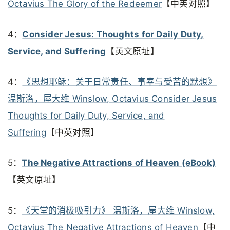
Octavius The Glory of the Redeemer
【中英对照】
4：
Consider Jesus: Thoughts for Daily Duty,
Service, and Suffering
【英文原址】
4：
《思想耶稣：关于日常责任、事奉与受苦的默想》
温斯洛，屋大维 Winslow, Octavius Consider Jesus
Thoughts for Daily Duty, Service, and
Suffering
【中英对照】
5：
The Negative Attractions of Heaven (eBook)
【英文原址】
5：
《天堂的消极吸引力》 温斯洛，屋大维 Winslow,
Octavius The Negative Attractions of Heaven
【中