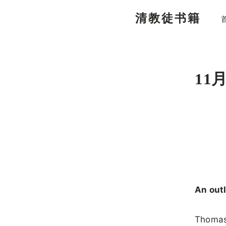
清教徒书籍
跳
至
正
文
11
An outl
Thomas