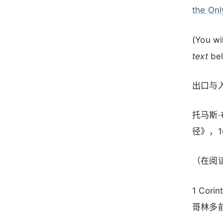
the Onl
(You wil
text
be
出口与
托马斯
径》，1
（在阅
1 Corin
哥林多前