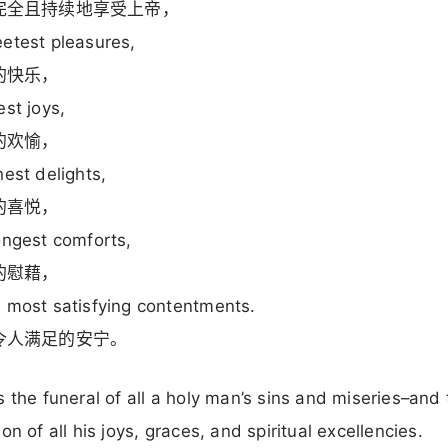
完全且持续地享受上帝，
etest pleasures,
的快乐，
est joys,
的欢愉，
hest delights,
的喜悦，
ongest comforts,
的慰藉，
 most satisfying contentments.
令人满足的安宁。
s the funeral of all a holy man’s sins and miseries–and
on of all his joys, graces, and spiritual excellencies.