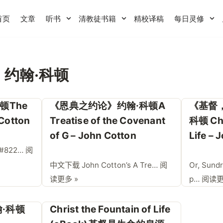
首页
文章
听书
清教徒书籍
精校译稿
每日灵修
on 约翰·科顿
顿The
《恩典之约论》约翰·科顿A
《基督
 Cotton
Treatise of the Covenant
科顿 Chr
of G – John Cotton
Life – 
&#822…
阅
中文下载 John Cotton’s A Tre…
阅
Or, Sund
读更多 »
p…
阅读更
翰·科顿
Christ the Fountain of Life