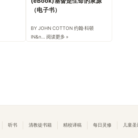
(eBook)基督是生命的泉源
（电子书）
BY JOHN COTTON 约翰·科顿
IN&n…
阅读更多 »
听书
清教徒书籍
精校译稿
每日灵修
儿童圣