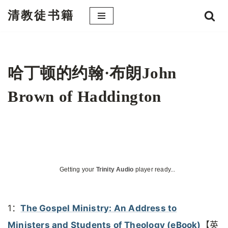
清教徒书籍
跳
至
正
文
哈丁顿的约翰·布朗John
Brown of Haddington
Getting your
Trinity Audio
player ready...
1：
The Gospel Ministry: An Address to
Ministers and Students of Theology (eBook)
【英