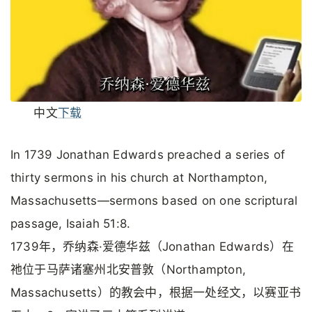
中文
下载
In 1739 Jonathan Edwards preached a series of
thirty sermons in his church at Northampton,
Massachusetts—sermons based on one scriptural
passage, Isaiah 51:8.
1739年，乔纳森·爱德华兹（Jonathan Edwards）在
祂位于马萨诸塞州北安普敦（Northampton,
Massachusetts）的教会中，根据一处经文，以赛亚书