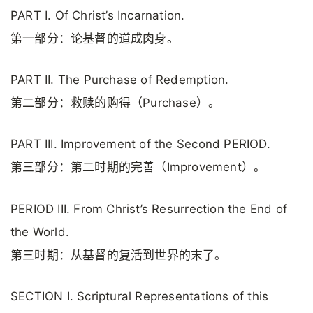
PART I. Of Christ’s Incarnation.
第一部分：论基督的道成肉身。
PART II. The Purchase of Redemption.
第二部分：救赎的购得（Purchase）。
PART III. Improvement of the Second PERIOD.
第三部分：第二时期的完善（Improvement）。
PERIOD III. From Christ’s Resurrection the End of
the World.
第三时期：从基督的复活到世界的末了。
SECTION I. Scriptural Representations of this