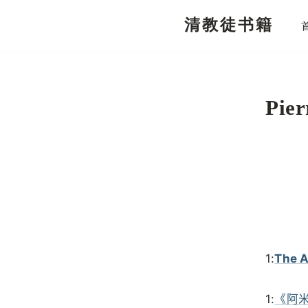
清教徒书籍
跳
至
正
文
Pie
1:
The A
1:
《阿米念