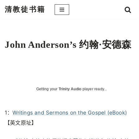
清教徒书籍
跳
至
正
文
John Anderson’s 约翰·安德森
Getting your
Trinity Audio
player ready...
1：
Writings and Sermons on the Gospel (eBook)
【英文原址】