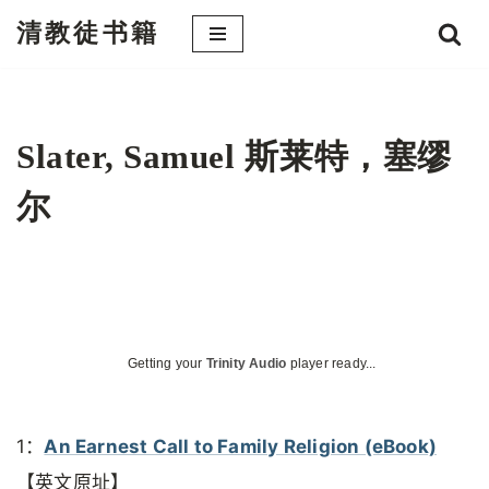
清教徒书籍
跳
至
正
文
Slater, Samuel 斯莱特，塞缪
尔
Getting your
Trinity Audio
player ready...
1：
An Earnest Call to Family Religion (eBook)
【英文原址】