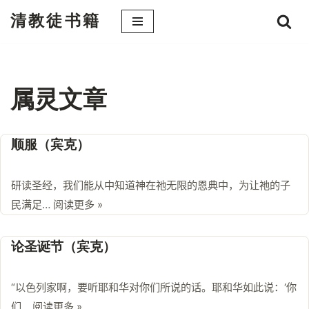
清教徒书籍
跳
至
正
文
属灵文章
顺服（宾克）
研读圣经，我们能从中知道神在祂无限的恩典中，为让祂的子
民满足…
阅读更多 »
论圣诞节（宾克）
“以色列家啊，要听耶和华对你们所说的话。耶和华如此说：‘你
们…
阅读更多 »