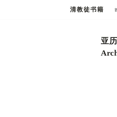
清教徒书籍
跳
至
正
文
亚历
Arc