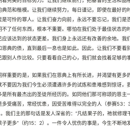
朝着完美的目标努力。让我们继续前行，把基督的生活和品
的典范和楷模。让我们继续努力，每日谨记，即使在最好的
过是可怜的罪人。让我们奋力向前，永远不要忘记，我们是
明不了任何东西，根本不重要。哪怕在我们处于最佳状态的
己应该达到的状态更差。我们身上永远还有改善的余地。我
和恩典的债，直到最后一息也是如此。因此，让我们不要看
己跟别人作比较。只要看看自己的心，我们就会找着足够的
同样重要的是，如果我们在恩典上有所长进，并渴望有更多
就不要因为我们今生必须遭遇许多的试炼和患难感到惊讶。
多是所有最杰出的圣徒所经历的。如同他们那可称颂的恩主
是多受痛苦，常经忧患，因受苦难得以完全的人（参赛53：
0）。我们主的那句话是发人深省的：“凡结果子的，祂就修理
果子更多”（约15：2）。一件令人忧伤的事是，今生不断地