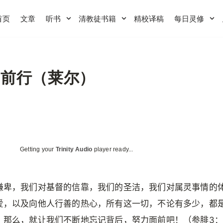
首页
文章
听书
清教徒书籍
精校译稿
每日灵修
力前行（莱尔）
Getting your
Trinity Audio
player ready...
谦卑，我们对基督的信靠，我们的圣洁，我们对属灵事情的
爱，以及向他人行善的热心，所有这一切，不论有多少，都
。那么，就让我们不断地忘记背后，努力面前吧！（参腓3：