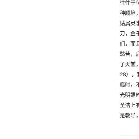
往往于
种顺境
贴属灵
刀，金
们，而
愁苦，
了天堂
28）
临时，
光明媚
圣洁上
是教导