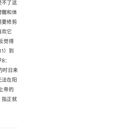
受不了这
警醒和体
需要修剪
喜欢它
反觉得
1）到
8：
的时日来
无法在阳
上帝的
。指正就