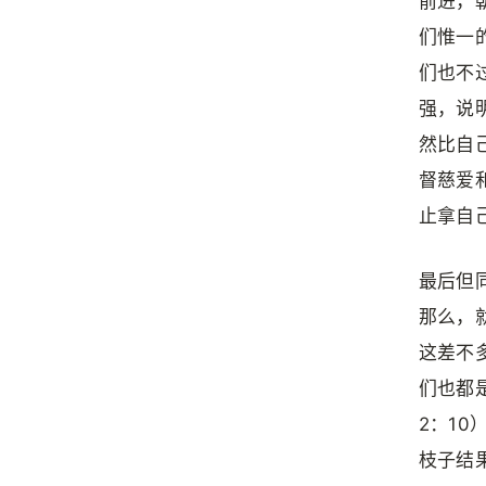
前进，
们惟一
们也不
强，说
然比自
督慈爱
止拿自
最后但
那么，
这差不
们也都
2：1
枝子结