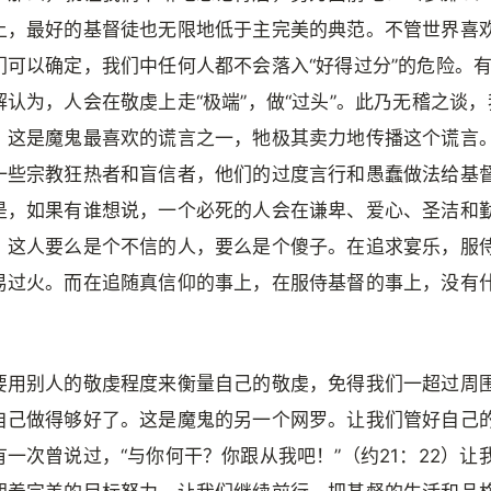
上，最好的基督徒也无限地低于主完美的典范。不管世界喜
们可以确定，我们中任何人都不会落入“好得过分”的危险。
解认为，人会在敬虔上走“极端”，做“过头”。此乃无稽之谈
。这是魔鬼最喜欢的谎言之一，牠极其卖力地传播这个谎言
一些宗教狂热者和盲信者，他们的过度言行和愚蠢做法给基
是，如果有谁想说，一个必死的人会在谦卑、爱心、圣洁和
，这人要么是个不信的人，要么是个傻子。在追求宴乐，服
易过火。而在追随真信仰的事上，在服侍基督的事上，没有
要用别人的敬虔程度来衡量自己的敬虔，免得我们一超过周
自己做得够好了。这是魔鬼的另一个网罗。让我们管好自己
有一次曾说过，“与你何干？你跟从我吧！”（约21：22）让