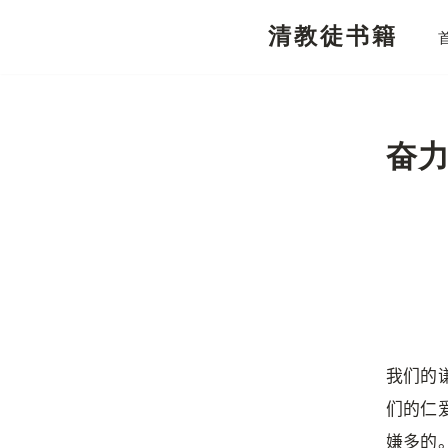
清教徒书籍
跳
至
正
文
奋
我们的
们的仁
嫌多的