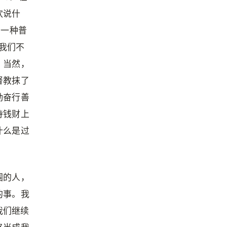
欢说什
有一种普
，我们不
。当然，
督教抹了
勤奋行善
侍钱财上
什么是过
围的人，
的事。我
我们继续