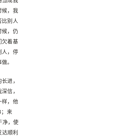
格当成我
时候，我
否比别人
时候，仍
们欠着基
别人，停
事做。
的长进，
我深信，
一样，他
3；来
干净，使
发达顺利