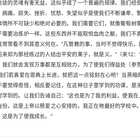
信徒的灵魂有害无益，这似乎成了一个普遍的规律。我们经
，病痛、损失、挫折、忧愁、失望似乎是使我们不断谦卑、
事情所不可缺少和绝对必要的。我们需要它们，就像葡萄树
子需要冶炼炉一样。这些东西并不能取悦血肉之躯，我们不
且常常看不到其意义何在。“凡管教的事，当时不觉得快乐，
后来却为那经练过的人结出平安的果子，就是义。”（来12：1
，我们就会发现万事都是互相效力，为了使我们得益处（参罗
。我们若喜爱在恩典上长进，就把这一点铭刻在心吧！当黑暗
不要觉得奇怪，相反要记住，在这种日子里学到的功课，是
时学到的。让我们告诫自己：“这也是为了我的利益，使我在
有份。这是上帝以慈爱之心安排的。我正在祂最好的学校中
，这是为了使我成长。”