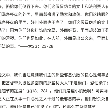
来，骆驼你们倒吞下去。你们这假冒伪善的文士和法利赛人
们洗净杯盘的外面，里面却盛满了勒索和放荡。你们这瞎眼
洗净杯盘的里面，好叫外面也干净了。你们这假冒伪善的文
祸了！因为你们好像粉饰的坟墓，外面好看，里面却装满了
切的污秽。你们也是如此，在人前，外面显出公义来，里面
法的事。”——太23：23-28
经文中，我们当注意到我们主的那些邪恶仇敌的良心是何等
，把基督带到彼拉多面前的那些犹太人“不进衙门，恐怕染了
逾越节的筵席”（约18：28）。他们真是谨小慎微啊！可实
之人正在从事一件必死之人干过的最邪恶的事。他们想杀死
同时，他们还说自己“怕染了污秽”，还那么在意逾越节！