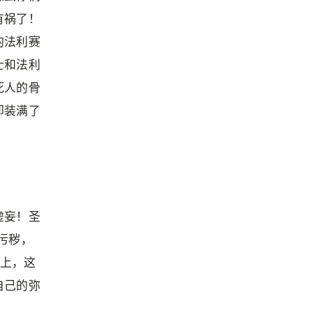
有祸了！
的法利赛
士和法利
死人的骨
却装满了
虚妄！圣
污秽，
际上，这
自己的弥