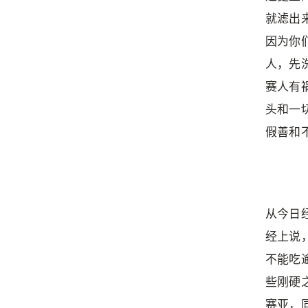
就滤出
因为你
人，先
赛人有
头和一
假善和不
从今日
经上说
不能吃
些刚硬
赛亚，