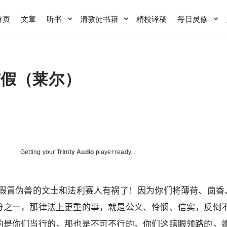
首页
文章
听书
清教徒书籍
精校译稿
每日灵修
与假（莱尔）
Getting your
Trinity Audio
player ready...
这假冒伪善的文士和法利赛人有祸了！因为你们将薄荷、茴香
分之一，那律法上更重的事，就是公义、怜悯、信实，反倒
的是你们当行的，那也是不可不行的。你们这瞎眼领路的，