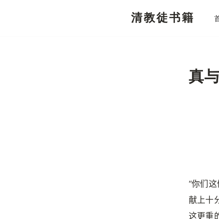
清教徒书籍
跳
至
正
文
真
“你们
献上十
这更重