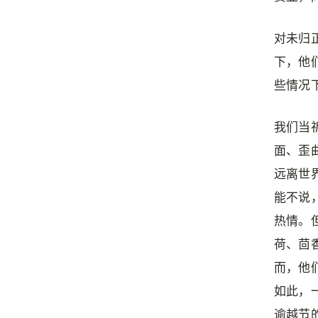
对未归
下，他
些情况
我们当
面、歪
远离世
能不说
热情。
荷、茴
而，他
如此，
逾越节