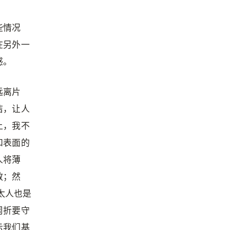
些情况
在另外一
感。
远离片
洁，让人
上，我不
和表面的
人将薄
教；然
太人也是
周折要守
示我们基