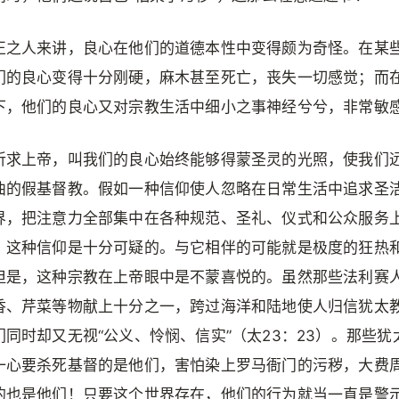
正之人来讲，良心在他们的道德本性中变得颇为奇怪。在某
们的良心变得十分刚硬，麻木甚至死亡，丧失一切感觉；而
下，他们的良心又对宗教生活中细小之事神经兮兮，非常敏
祈求上帝，叫我们的良心始终能够得蒙圣灵的光照，使我们
曲的假基督教。假如一种信仰使人忽略在日常生活中追求圣
界，把注意力全部集中在各种规范、圣礼、仪式和公众服务
，这种信仰是十分可疑的。与它相伴的可能就是极度的狂热
但是，这种宗教在上帝眼中是不蒙喜悦的。虽然那些法利赛
香、芹菜等物献上十分之一，跨过海洋和陆地使人归信犹太
们同时却又无视“公义、怜悯、信实”（太23：23）。那些犹
一心要杀死基督的是他们，害怕染上罗马衙门的污秽，大费
的也是他们！只要这个世界存在，他们的行为就当一直是警