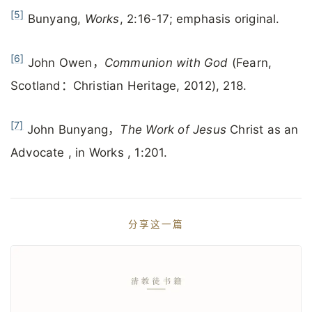
[5]
Bunyang,
Works
, 2:16-17; emphasis original.
[6]
John Owen，
Communion with God
(Fearn,
Scotland：Christian Heritage, 2012), 218.
[7]
John Bunyang，
The Work of Jesus
Christ as an
Advocate , in Works , 1:201.
分享这一篇