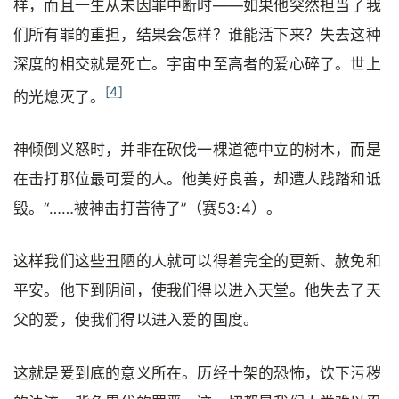
样，而且一生从未因罪中断时——如果他突然担当了我
们所有罪的重担，结果会怎样？谁能活下来？失去这种
深度的相交就是死亡。宇宙中至高者的爱心碎了。世上
[4]
的光熄灭了。
神倾倒义怒时，并非在砍伐一棵道德中立的树木，而是
在击打那位最可爱的人。他美好良善，却遭人践踏和诋
毁。“……被神击打苦待了”（赛53:4）。
这样我们这些丑陋的人就可以得着完全的更新、赦免和
平安。他下到阴间，使我们得以进入天堂。他失去了天
父的爱，使我们得以进入爱的国度。
这就是爱到底的意义所在。历经十架的恐怖，饮下污秽