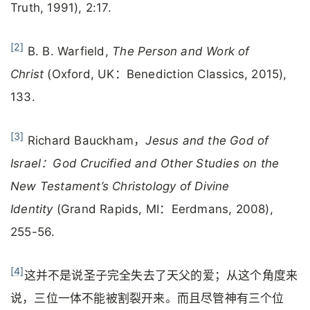
Truth, 1991), 2:17.
[2]
B. B. Warfield,
The Person and Work of
Christ
(Oxford, UK：Benediction Classics, 2015),
133.
[3]
Richard Bauckham，
Jesus and the God of
Israel
：God Crucified and Other Studies on the
New Testament
’s Christology of Divine
Identity
(Grand Rapids, MI：Eerdmans, 2008),
255-56.
[4]
这并不是说圣子完全失去了天父的爱；从这个角度来
说，三位一体不能被割裂开来。而且尽管神有三个位