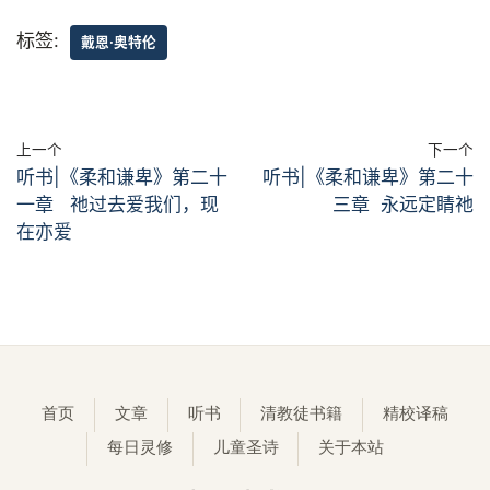
标签:
戴恩·奥特伦
上一个
下一个
听书|《柔和谦卑》第二十
听书|《柔和谦卑》第二十
一章 祂过去爱我们，现
三章 永远定睛祂
在亦爱
首页
文章
听书
清教徒书籍
精校译稿
每日灵修
儿童圣诗
关于本站