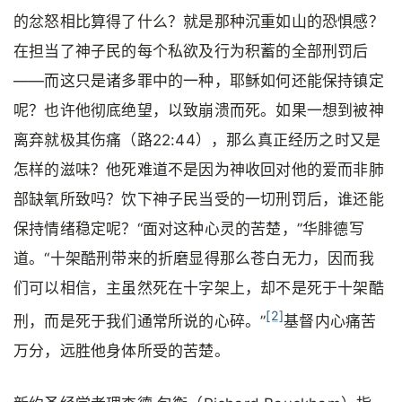
的忿怒相比算得了什么？就是那种沉重如山的恐惧感？
在担当了神子民的每个私欲及行为积蓄的全部刑罚后
——而这只是诸多罪中的一种，耶稣如何还能保持镇定
呢？也许他彻底绝望，以致崩溃而死。如果一想到被神
离弃就极其伤痛（路22:44），那么真正经历之时又是
怎样的滋味？他死难道不是因为神收回对他的爱而非肺
部缺氧所致吗？饮下神子民当受的一切刑罚后，谁还能
保持情绪稳定呢？“面对这种心灵的苦楚，”华腓德写
道。“十架酷刑带来的折磨显得那么苍白无力，因而我
们可以相信，主虽然死在十字架上，却不是死于十架酷
[2]
刑，而是死于我们通常所说的心碎。”
基督内心痛苦
万分，远胜他身体所受的苦楚。