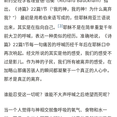
新约圣经学者理查德·包衡（Richard Bauckham）指
出，《诗篇》22篇1节（“我的神，我的神！为什么离弃
我？”） 最初是用希伯来语写成的，但耶稣用亚兰语说
[3]
出来，其实是在指向自己。
耶稣不是在简单重复千年
前大卫的呼喊，表达一种类似的经历。准确地说，《诗
篇》22篇1节每一句痛苦的呼喊历经千年后在耶稣口中
再次响起。经文所说的其实是他的感受，我们的感受不
过是影儿。作为神的子民，我们所有被离弃的感受，在
加略山那痛苦骇人的瞬间都凝聚于一个真正的人心中。
那才是真正的离弃。
谁能忍受这一切呢？谁能不大声呼喊之后绝望而死呢？
当一个人觉得与神相交就像呼吸的氧气、食物和水一