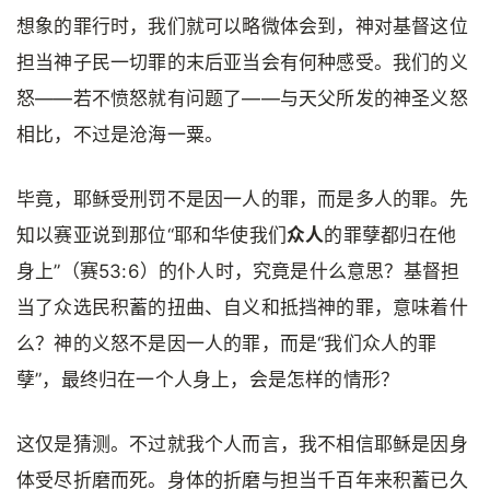
想象的罪行时，我们就可以略微体会到，神对基督这位
担当神子民一切罪的末后亚当会有何种感受。我们的义
怒——若不愤怒就有问题了——与天父所发的神圣义怒
相比，不过是沧海一粟。
毕竟，耶稣受刑罚不是因一人的罪，而是多人的罪。先
知以赛亚说到那位“耶和华使我们
众人
的罪孽都归在他
身上”（赛53:6）的仆人时，究竟是什么意思？基督担
当了众选民积蓄的扭曲、自义和抵挡神的罪，意味着什
么？神的义怒不是因一人的罪，而是“我们众人的罪
孽”，最终归在一个人身上，会是怎样的情形？
这仅是猜测。不过就我个人而言，我不相信耶稣是因身
体受尽折磨而死。身体的折磨与担当千百年来积蓄已久