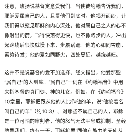
注意，班扬说基督定意爱我们。当使徒约翰告诉我们，
耶稣爱属自己的人，且爱他们到底时，他揭开面纱，让
我们得以窥见耶稣的内心深处。他对属自己之人的心不
像射出的箭，飞得快落得更快，也不像跑步的人，冲出
起跑线后很快就慢下来，步履蹒跚。他的心如同雪崩，
蓄势待发；他的爱如同野火，四处蔓延，越烧越旺。
这并不是说基督的爱不加选择。经文指出，他爱那些
“属自己”的人到底。“属自己”一词在《约翰福音》中用
来指基督的真门徒、神的儿女。例如，在《约翰福音》
10章里，耶稣把跟从他的人比作他的羊，说“他按着名
叫自己的羊”（约10:3）。对那些不属自己的人，耶稣
是一位可怕的审判者，他的怒气无法平息或抑制。圣经
教导我们，终有一天，耶稣将要“同他有能力的天使从