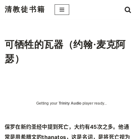
清教徒书籍
跳
至
正
文
可牺牲的瓦器（约翰·麦克阿
瑟）
Getting your
Trinity Audio
player ready...
保罗在新约圣经中提到死亡，大约有45次之多。他通
常是用希腊文的thanatos，这是名词，是将死亡视为