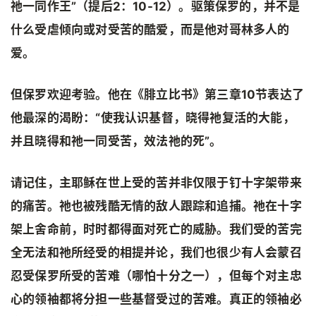
祂一同作王”（提后2：10-12）。驱策保罗的，并不是
什么受虐倾向或对受苦的酷爱，而是他对哥林多人的
爱。
但保罗欢迎考验。他在《腓立比书》第三章10节表达了
他最深的渴盼：“使我认识基督，晓得祂复活的大能，
并且晓得和祂一同受苦，效法祂的死”。
请记住，主耶稣在世上受的苦并非仅限于钉十字架带来
的痛苦。祂也被残酷无情的敌人跟踪和追捕。祂在十字
架上舍命前，时时都得面对死亡的威胁。我们受的苦完
全无法和祂所经受的相提并论，我们也很少有人会蒙召
忍受保罗所受的苦难（哪怕十分之一），但每个对主忠
心的领袖都将分担一些基督受过的苦难。真正的领袖必