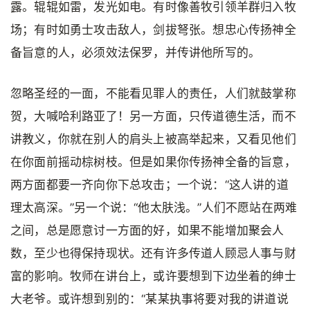
露。辊辊如雷，发光如电。有时像善牧引领羊群归入牧
场；有时如勇士攻击敌人，剑拔弩张。想忠心传扬神全
备旨意的人，必须效法保罗，并传讲他所写的。
忽略圣经的一面，不能看见罪人的责任，人们就鼓掌称
贺，大喊哈利路亚了！另一方面，只传道德生活，而不
讲教义，你就在别人的肩头上被高举起来，又看见他们
在你面前摇动棕树枝。但是如果你传扬神全备的旨意，
两方面都要一齐向你下总攻击；一个说：“这人讲的道
理太高深。”另一个说：“他太肤浅。”人们不愿站在两难
之间，总是愿意讨一方面的好，如果不能增加聚会人
数，至少也得保持现状。还有许多传道人顾忌人事与财
富的影响。牧师在讲台上，或许要想到下边坐着的绅士
大老爷。或许想到别的：“某某执事将要对我的讲道说