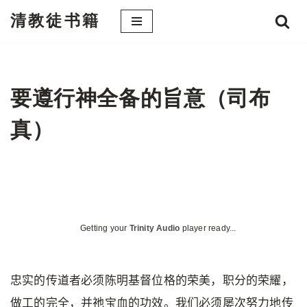
清教徒书籍
跳
至
正
文
要遵行神全备的旨意（司布
真）
Getting your
Trinity Audio
player ready...
忠实的传道者必须陈明基督位格的荣美，职分的荣耀，
做工的完全，并祂宝血的功效。我们必须屡次努力地传