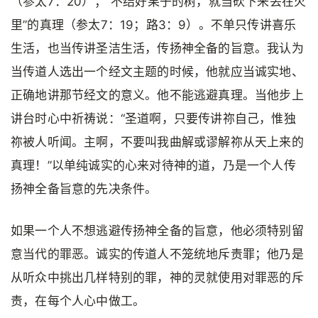
（参太7：20）；“不结好果子的树，就当砍下来丢在火
里”的真理（参太7：19；路3：9）。不单只传讲喜乐
生活，也当传讲圣洁生活，传扬神全备的旨意。我认为
当传道人选出一个经文主题的时候，他就应当诚实地、
正确地讲那节经文的意义。他不能逃避真理。当他步上
讲台时心中祈祷说：“圣道啊，只要传讲祢自己，惟独
祢被人听闻。主啊，不要叫我曲解或谬解祢从天上来的
真理！”以单纯诚实的心来对待神的道，乃是一个人传
扬神全备旨意的先决条件。
如果一个人不想逃避传扬神全备的旨意，他必须特别留
意当代的罪恶。诚实的传道人不笼统地斥责罪；他乃是
从听众中挑出几样特别的罪，神的灵就使用对罪恶的斥
责，在每个人心中做工。