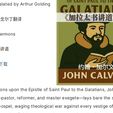
slated by Arthur Golding
·戈尔丁翻译
Sermons
篇讲道
下载
ons upon the Epistle of Saint Paul to the Galatians, Jo
pastor, reformer, and master exegete—lays bare the s
Gospel, waging theological war against every vestige o