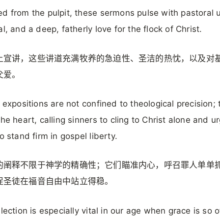
d from the pulpit, these sermons pulse with pastoral 
al, and a deep, fatherly love for the flock of Christ.
上宣讲，这些讲道充满牧养的急迫性、圣洁的热忱，以及对
父爱。
s expositions are not confined to theological precision; 
the heart, calling sinners to cling to Christ alone and u
o stand firm in gospel liberty.
的阐释不限于神学的精确性；它们瞄准内心，呼召罪人单单
促圣徒在福音自由中站立得稳。
llection is especially vital in our age when grace is so 