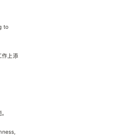
g to
工作上添
轭。
chness,