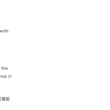
 with
 the
nce (1
（彼前