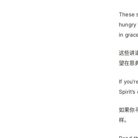
These s
hungry 
in grac
这些讲
望在恩
If you’
Spirit’s
如果你
样。