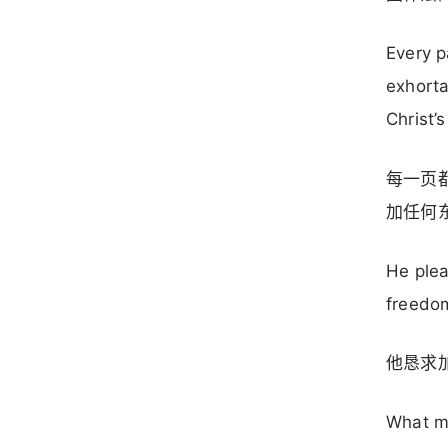
Every p
exhorta
Christ’
每一页
加任何
He plea
freedom
他恳求
What ma