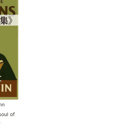
hn
oul of
f