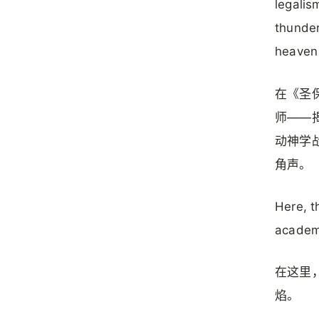
legalis
thunder
heaven 
在《圣
师——
动神学
角声。
Here, t
academi
在这里
焰。