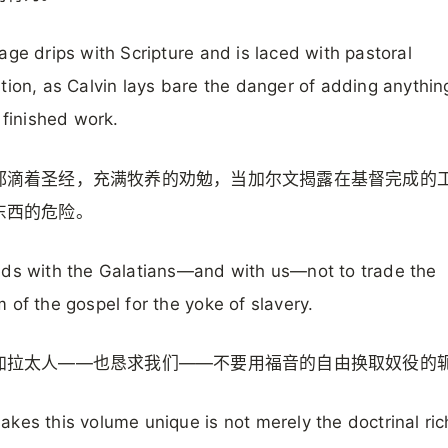
age drips with Scripture and is laced with pastoral
tion, as Calvin lays bare the danger of adding anythin
s finished work.
都滴着圣经，充满牧养的劝勉，当加尔文揭露在基督完成的
东西的危险。
ds with the Galatians—and with us—not to trade the
 of the gospel for the yoke of slavery.
加拉太人——也恳求我们——不要用福音的自由换取奴役的
kes this volume unique is not merely the doctrinal ri