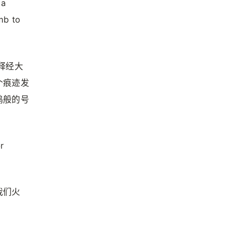
 a
mb to
释经大
个痕迹发
鸣般的号
r
我们火