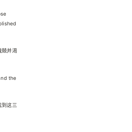
ose
blished
战兢并渴
 and the
找到这三