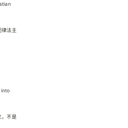
stian
而律法主
 into
.
义，不是