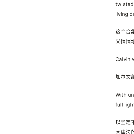
twisted
living 
这个合
义悄悄
Calvin w
加尔文
With un
full lig
以坚定
因律法