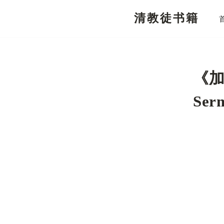
清教徒书籍
跳
至
正
文
《加
Serm