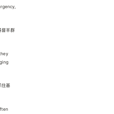
urgency,
基督羊群
they
rging
抓住基
often