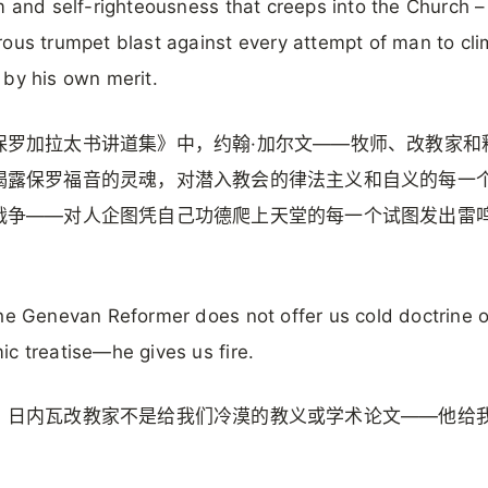
m and self-righteousness that creeps into the Church –
ous trumpet blast against every attempt of man to cli
by his own merit.
保罗加拉太书讲道集》中，约翰·加尔文——牧师、改教家和
揭露保罗福音的灵魂，对潜入教会的律法主义和自义的每一
战争——对人企图凭自己功德爬上天堂的每一个试图发出雷
he Genevan Reformer does not offer us cold doctrine o
c treatise—he gives us fire.
，日内瓦改教家不是给我们冷漠的教义或学术论文——他给