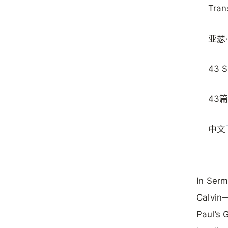
Tran
亚瑟
43 
43
中文
In Serm
Calvin—
Paul’s 