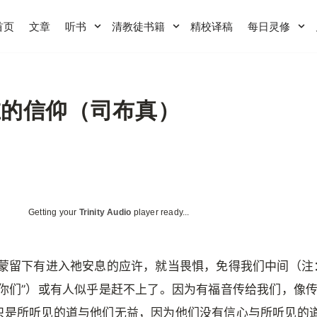
首页
文章
听书
清教徒书籍
精校译稿
每日灵修
在的信仰（司布真）
Getting your
Trinity Audio
player ready...
既蒙留下有进入祂安息的应许，就当畏惧，免得我们中间（注：
“你们”）或有人似乎是赶不上了。因为有福音传给我们，像
只是所听见的道与他们无益，因为他们没有信心与所听见的