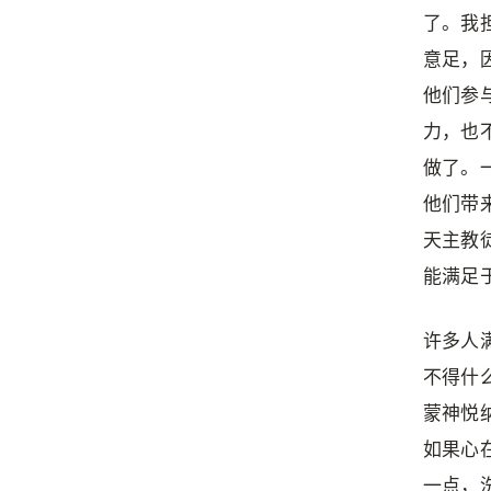
了。我
意足，
他们参
力，也
做了。
他们带
天主教
能满足
许多人
不得什
蒙神悦
如果心
一点，