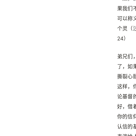
果我们
可以称
个灵（
24）
弟兄们
了，如
撕裂心
这样，
论基督
好，借
你的信
认信的