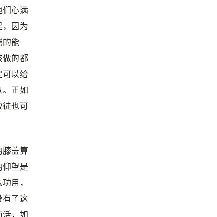
他们心满
足，因为
秘的能
该做的都
定可以给
意。正如
教徒也可
。
的膝盖算
的仰望是
么功用，
没有了这
而活，如