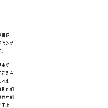
道相调
虚假的信
了。
灵本质。
们看到有
人流出
看到他们
没有看到
赶不上