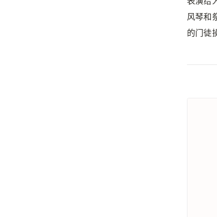
表演给
风琴和
的门徒