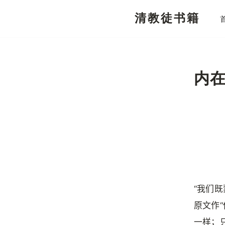
清教徒书籍
跳
至
正
文
内
“我们
原文作
一样；