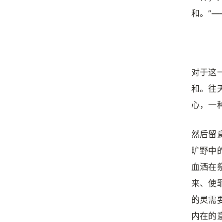
和。”—
对于这
和。往
心，一
然后留
旷野中
血洒在
来、使
的灵需
内在的