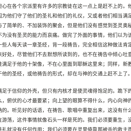
担心在各个宗派里有许多的宗教徒在这一点上是赶不上的。
因为他们守了他们的圣礼和他们的礼仪，又或者他们相当满
与了简单的、不加装饰的聚会，但是他们没有感觉到圣灵奥
不为没有圣灵的能力而哀痛。做完了外面的事情，他们以为
一些人每天读一章圣经，背一段祷告，完全相信这种做法肯
来好处，尽管他们不去默想所读到的，也不在祷告中倾心吐
徒满足于他的十架像，不在心里面到耶稣这里来；同样，新
于他的圣经，或他祷告的形式，却在与神的交通上赶不上了
满足于信仰的外壳，但只有内核才是使灵魂得饱足的。跪下
么，俯伏的心才最要紧；向上望的眼算不得什么，内心向神
纳的。听见好的话语，在祷告、歌唱中重复出来，这没有什
在游荡，这件事情就像石头一样是死的。我们必须要重生，
洗礼就没有任何作用；我们必须要在灵里倚靠那被杀的救主