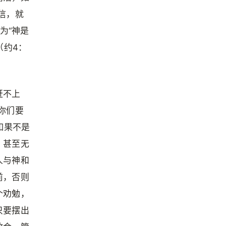
信，就
为“神是
（约4：
赶不上
你们要
如果不是
，甚至无
人与神和
前，否则
个劝勉，
只要摆出