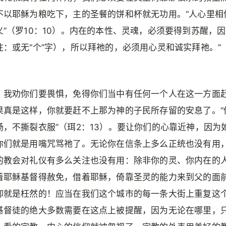
不以耶稣为粮吃下，主的圣餐的饼和杯就无功用。“人心里相
义”（罗10：10）。内在的本性、灵魂，必须要得到苏醒，因
注：或无“个”字），所以拜祂的，必须用心灵和诚实拜祂。”
，我劝你们要畏惧，免得你们当中有任何一个人在这一方面
果真是这样，你就要赶不上那为神的子民所存留的安息了。“
肠，不撕裂衣服”（珥2：13）。要让你们的心靠近神，因为
你们就是用嘴咒骂祂了。无论你在信条上多么正统也没有用
的教会对礼仪有多么关注也没有用：除非你的灵、你内在的
着耶稣基督得赦免，借着耶稣，倚靠圣灵的能力来到父的面
仰就是枉然的！应当在我们这个城市的每一条大街上重复这
基督徒的绝大多数需要在这点上被提醒，因为无论在哪里，