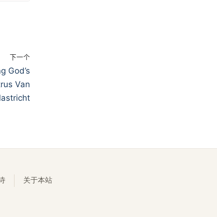
下一个
 God’s
trus Van
astricht
诗
关于本站