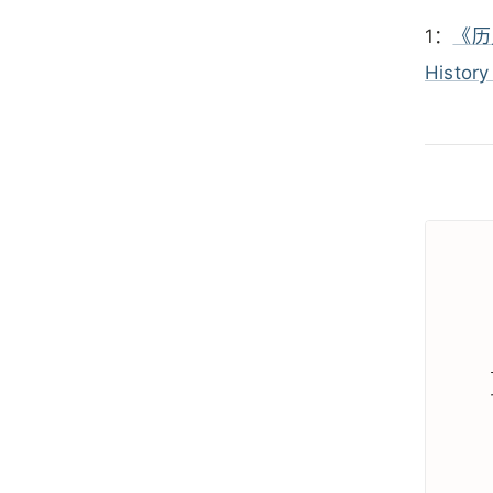
1：
《历
History