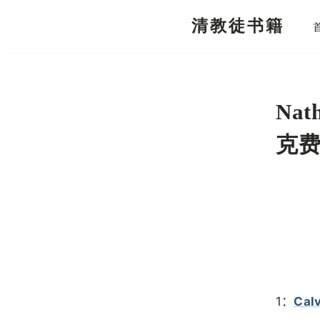
清教徒书籍
跳
至
正
文
Nat
克
1：
Calv