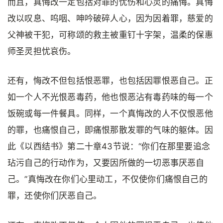
而且，真悔改一定包括对罪的忧伤和心灵的痛悔。真悔
改以叹息、呜咽、呻吟破碎人心，因为因着罪，慈爱的
父神被干犯，可称颂的救主被重钉十字架，温柔的保惠
师圣灵担忧哀伤。
还有，悔改不但包括恨恶罪，也包括因罪恨恶自己。正
如一个人不光恨恶毒药，他也恨恶沾有毒药味的每一个
饭碗或每一件餐具。同样，一个真悔改的人不仅恨恶他
的罪，也痛恨自己，即痛恨那散发罪的气味的躯体。因
此《以西结书》第二十章43节说：“你们在那里要追念
玷污自己的行动作为，又要因所做的一切恶事厌恶自
己。”真悔改在你们心里动工，不仅使你们痛恨自己的
罪，还使你们厌恶自己。