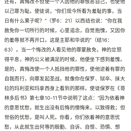
还有，真悔改不但使一个人因他的罪恨恶自己，也使他
以己罪为耻。使徒说，“你们现今所看为羞耻的事，当
日有什么果子呢？”（罗6：21）以西结也说：“你在我
赦免你一切所行的时候，心里追念，自觉抱愧，又因你
的羞辱就不再开口。这是主耶和华说的”（结16：
63）。当一个悔改的人看见他的罪蒙赦免，神的忿怒
得平息，神的公义被满足的时候，他便坐下感到羞愧。
是的，真悔改使一个人抵挡他的罪性，使他逆着有罪的
自我而行，向罪发起圣战，就像你在保罗、狱卒、抹大
拉的玛利亚和玛拿西身上看到的那样。使徒保罗在《哥
林多后书》第七章10-11节中说明了这点：“因为依着神
的意思忧愁，就生出没有后悔的懊悔来，以致得救；但
世俗的忧愁，是叫人死。你看，你们依着神的意思忧
愁，从此就生出何等的殷勤、自诉、自恨、恐惧、想