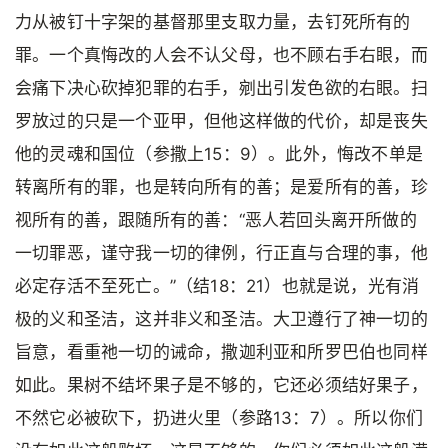
力从被钉十字架的基督那里支取力量，去钉死所有的
罪。一个真悔改的人会不认父母，也不顾右手右眼，而
会痛下决心砍掉犯罪的右手，剜出引发色欲的右眼。扫
罗放过的只是一个亚甲，但他这样做的代价，却是丧失
他的灵魂和国位（参撒上15：9）。此外，悔改不单是
转离所有的罪，也是转向所有的善；是爱所有的善，珍
视所有的善，跟随所有的善：“恶人若回头离开所做的
一切罪恶，谨守我一切的律例，行正直与合理的事，他
必定存活不至死亡。”（结18：21）也就是说，光有消
极的义和圣洁，这并非义和圣洁。大卫遵行了神一切的
旨意，看重祂一切的诫命，撒迦利亚和所罗巴伯也同样
如此。果树不结坏果子是不够的，它还必须结好果子，
不然它必被砍下，扔进火里（参路13：7）。所以你们