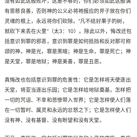
没有如此这般败坏，这是不够的，你们必须如此这般满
有恩慈良善，否则神的公义必将祂报应的斧子放在你们
灵魂的根上，永远将你们砍除。“凡不结好果子的树，
就砍下来丢在火里”（太3：10）。除此以外，悔改还包
括意识到罪的邪恶，意识到罪是如何抵挡和反对那可称
颂的神。神是光，罪是黑暗；神是生命，罪是死亡；神
是天堂，罪是地狱；神是美善，罪是丑恶。
真悔改也包括意识到罪的危害性：它是怎样将天使逐出
天堂，将亚当逐出乐园；它是怎样给地狱奠基，怎样把
一切的咒诅、不幸和悲惨带入世界；它是怎样使人们落
在一切暂时、属灵和永远的忿怒之下；它是怎样使人们
没有神、没有基督、没有盼望和没有天堂。