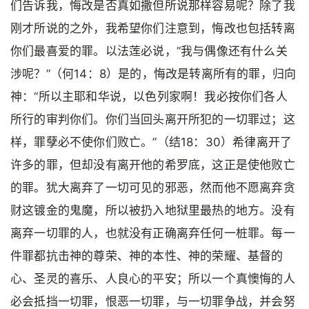
们告诉我，悔改是否真如撒但所说那样容易呢？除了我
刚才所说的之外，我希望你们注意到，悔改也包括转离
你们最喜爱的罪。以法莲必说，“我与偶像还有什么关
涉呢？”（何14：8）是的，悔改是转离所有的罪，归向
神：“所以主耶和华说，以色列家啊！我必按你们各人
所行的审判你们。你们当回头离开所犯的一切罪过；这
样，罪孽必不使你们败亡。”（结18：30）希律离开了
许多的罪，但却没有离开他的希罗底，这正是使他败亡
的罪。犹大离弃了一切可见的邪恶，然而他不愿离弃贪
财这镀金的鬼魔，所以被扔入地狱里最热的地方。没有
离弃一切罪的人，也就没有正确离弃任何一桩罪。每一
件罪都抗击神的尊荣、神的本性、神的荣耀、基督的
心、圣灵的喜乐、人良心的平安；所以一个真懊悔的人
必会抵挡一切罪，恨恶一切罪，与一切罪争战，并会努