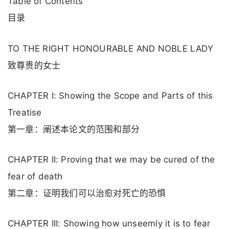
Table of Contents
目录
TO THE RIGHT HONOURABLE AND NOBLE LADY
致尊贵的女士
CHAPTER I: Showing the Scope and Parts of this
Treatise
第一章：阐述本论文的范围和部分
CHAPTER II: Proving that we may be cured of the
fear of death
第二章：证明我们可以治愈对死亡的恐惧
CHAPTER III: Showing how unseemly it is to fear