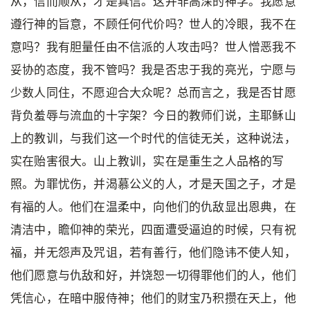
从，信而顺从，才是真信。这并非高深的神学。我愿意
遵行神的旨意，不顾任何代价吗？世人的冷眼，我不在
意吗？我有胆量任由不信派的人攻击吗？世人憎恶我不
妥协的态度，我不管吗？我是否忠于我的亮光，宁愿与
少数人同住，不愿迎合大众呢？总而言之，我是否甘愿
背负羞辱与流血的十字架？今日的教师们说，主耶稣山
上的教训，与我们这一个时代的信徒无关，这种说法，
实在贻害很大。山上教训，实在是重生之人品格的写
照。为罪忧伤，并渴慕公义的人，才是天国之子，才是
有福的人。他们在温柔中，向他们的仇敌显出恩典，在
清洁中，瞻仰神的荣光，四面遭受逼迫的时候，只有祝
福，并无怨声及咒诅，若有善行，他们隐讳不使人知，
他们愿意与仇敌和好，并饶恕一切得罪他们的人，他们
凭信心，在暗中服侍神；他们的财宝乃积攒在天上，他