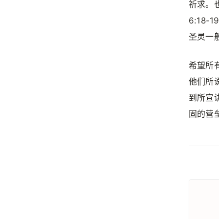
祈求。
6:1
圣灵一
希望所
他们所
到所宣
固的营