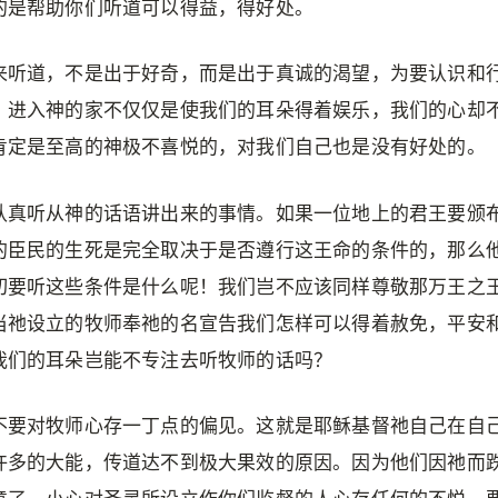
的是帮助你们听道可以得益，得好处。
来听道，不是出于好奇，而是出于真诚的渴望，为要认识和
。进入神的家不仅仅是使我们的耳朵得着娱乐，我们的心却
肯定是至高的神极不喜悦的，对我们自己也是没有好处的。
认真听从神的话语讲出来的事情。如果一位地上的君王要颁
的臣民的生死是完全取决于是否遵行这王命的条件的，那么
切要听这些条件是什么呢！我们岂不应该同样尊敬那万王之
当祂设立的牧师奉祂的名宣告我们怎样可以得着赦免，平安
我们的耳朵岂能不专注去听牧师的话吗？
不要对牧师心存一丁点的偏见。这就是耶稣基督祂自己在自
许多的大能，传道达不到极大果效的原因。因为他们因祂而