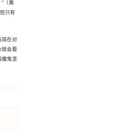
”（弗
那些只有
练现在对
众就会看
毁魔鬼坚