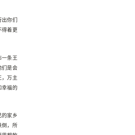
行出你们
不得着更
布一条王
他们是会
王，万主
和幸福的
己的家乡
跌倒，所