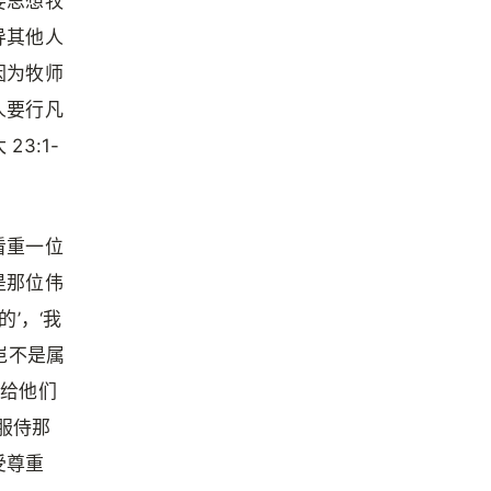
要思想牧
导其他人
因为牧师
人要行凡
3:1-
看重一位
是那位伟
’，‘我
这岂不是属
赐给他们
服侍那
受尊重