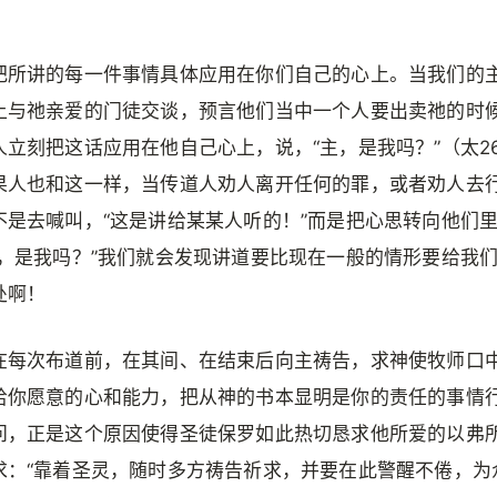
把所讲的每一件事情具体应用在你们自己的心上。当我们的
上与祂亲爱的门徒交谈，预言他们当中一个人要出卖祂的时
人立刻把这话应用在他自己心上，说，“主，是我吗？”（太26
果人也和这一样，当传道人劝人离开任何的罪，或者劝人去
不是去喊叫，“这是讲给某某人听的！”而是把心思转向他们
主，是我吗？”我们就会发现讲道要比现在一般的情形要给我
处啊！
在每次布道前，在其间、在结束后向主祷告，求神使牧师口
给你愿意的心和能力，把从神的书本显明是你的责任的事情
问，正是这个原因使得圣徒保罗如此热切恳求他所爱的以弗
求：“靠着圣灵，随时多方祷告祈求，并要在此警醒不倦，为