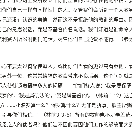
意了，小心对圣灵所设立作你们监督的人心存任何的不悦。
和你们自己一样有同样性情的人。尽管我们会听到一个人教
自己还没有认识的事情，然而这不是拒绝他的教训的理由。
自己的意思说话，而是奉基督的名说话。我们知道是谁命令
法利赛人所吩咐他们的话，尽管他们自己能说不能行。（参太 2
小心不要太过倚靠传道人，或比你们当看的更过高看重他。
过另外一位，这常常给神的教会带来不良后果。这个问题就
邦人使徒谴责哥林多人的问题——“你们各人说：‘我是属保罗的
罗的’，‘我是属矶法的’，‘我是属基督的’。（林前 1:12）
吗？……亚波罗算什么？保罗算什么？无非是执事，照主所
引导你们相信。” （林前3:3-5）所有的牧师岂不是奉差遣
救恩之人的使者吗？他们岂不因此要因他们工作的缘故而大