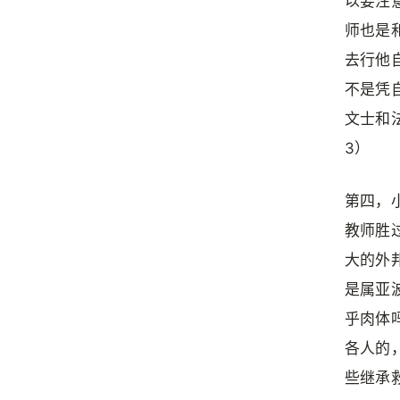
以要注
师也是
去行他
不是凭
文士和
3）
第四，
教师胜
大的外
是属亚波
乎肉体
各人的，
些继承