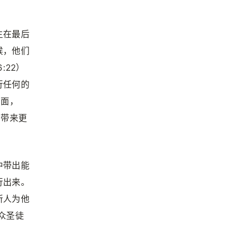
主在最后
候，他们
:22）
行任何的
里面，
们带来更
中带出能
行出来。
所人为他
众圣徒