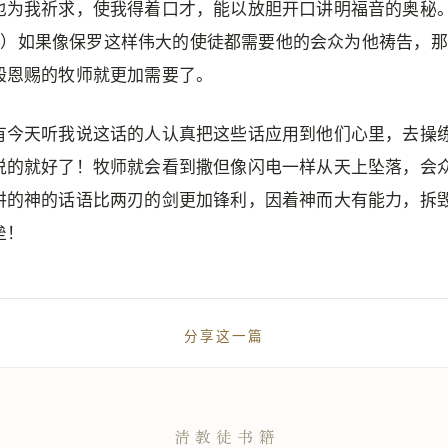
也为我祈求，使我得着口才，能以放胆开口讲明福音的奥秘。
8-19）如果像保罗这样伟大的使徒都需要他的会众为他祷告，
般恩赐的牧师就更加需要了。
有今天听我说这话的人认真把这些话应用到他们心里，去操
说的就好了！牧师就会看到撒但像闪电一样从天上坠落，会
讲的神的话语比两刃的剑更加锋利，因着神而大有能力，拆
垒！
分享这一篇