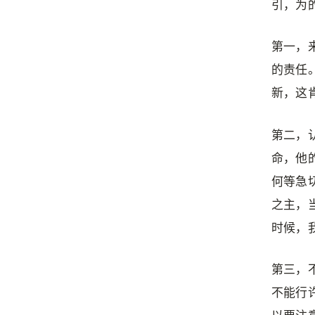
引，为
第一，
的责任
新，这
第二，
命，他
何等急
之主，
时候，
第三，
不能行