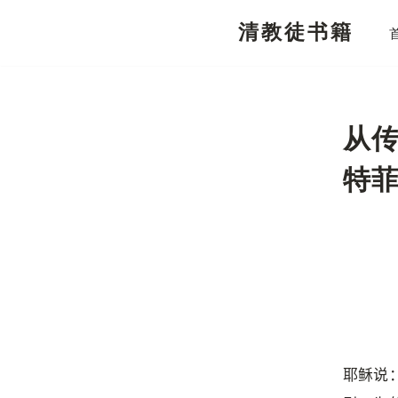
清教徒书籍
跳
至
正
文
从
特
耶稣说：