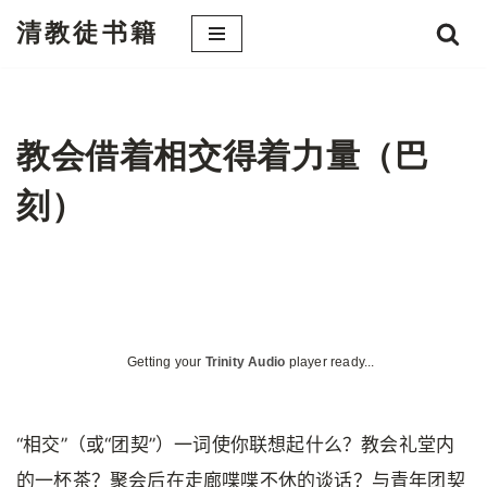
清教徒书籍
跳
至
正
文
教会借着相交得着力量（巴
刻）
Getting your
Trinity Audio
player ready...
“相交”（或“团契”）一词使你联想起什么？教会礼堂内
的一杯茶？聚会后在走廊喋喋不休的谈话？与青年团契