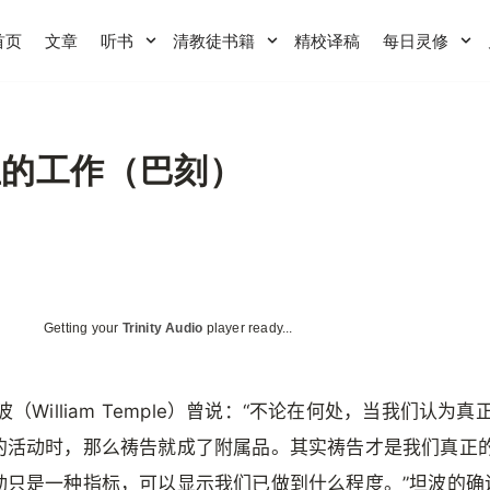
首页
文章
听书
清教徒书籍
精校译稿
每日灵修
正的工作（巴刻）
Getting your
Trinity Audio
player ready...
波（William Temple）曾说：“不论在何处，当我们认为
的活动时，那么祷告就成了附属品。其实祷告才是我们真正
动只是一种指标，可以显示我们已做到什么程度。”坦波的确