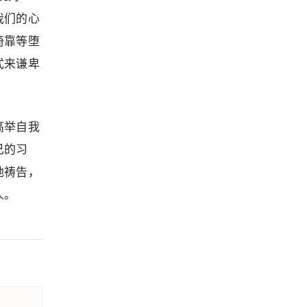
我们的心
倚靠等堕
式来谦卑
高举自我
己的习
地祷告，
人。