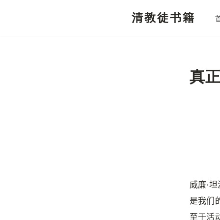
清教徒书籍
跳
至
正
文
真
威廉·坦
是我们
至于活