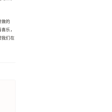
意做的
着喜乐，
望我们在