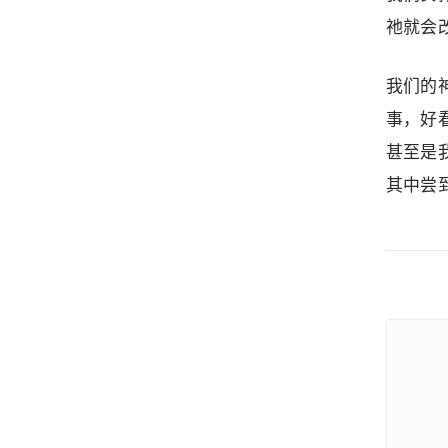
祂就会
我们的
事，好
甚至是
其中尝