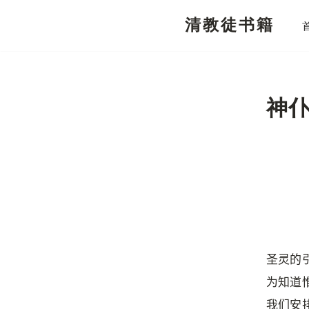
清教徒书籍
跳
至
正
文
神
圣灵的
为知道
我们安