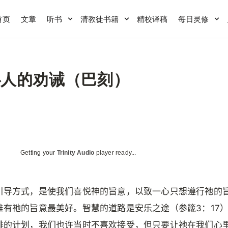
首页
文章
听书
清教徒书籍
精校译稿
每日灵修
仆人的劝诫（巴刻）
Getting your
Trinity Audio
player ready...
引导方式，是使我们喜悦神的旨意，以致一心只想遵行祂的
惟有祂的旨意最美好。智慧的道路是安乐之途（参箴3：17
排的计划，我们也许当时不喜欢接受，但只要让祂在我们心