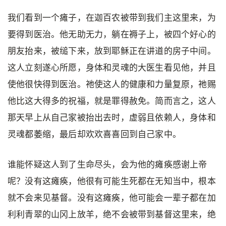
我们看到一个瘫子，在迦百农被带到我们主这里来，为
要得到医治。他无助无力，躺在褥子上，被四个好心的
朋友抬来，被缒下来，放到耶稣正在讲道的房子中间。
这人立刻遂心所愿，身体和灵魂的大医生看见他，并且
使他很快得到医治。祂使这人的健康和力量复原，祂赐
他比这大得多的祝福，就是罪得赦免。简而言之，这人
那天早上从自己家被抬出去时，虚弱且依赖人，身体和
灵魂都萎缩，最后却欢欢喜喜回到自己家中。
谁能怀疑这人到了生命尽头，会为他的瘫痪感谢上帝
呢？没有这瘫痪，他很有可能生死都在无知当中，根本
就不会来见基督。没有这瘫痪，他可能会一辈子都在加
利利青翠的山冈上放羊，绝不会被带到基督这里来，绝