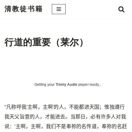
清教徒书籍
跳
至
正
文
行道的重要（莱尔）
Getting your
Trinity Audio
player ready...
“凡称呼我‘主啊，主啊’的人，不能都进天国；惟独遵行
我天父旨意的人，才能进去。当那日，必有许多人对我
说：‘主啊，主啊，我们不是奉祢的名传道，奉祢的名赶