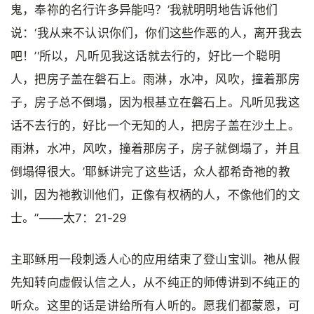
鬼，奉祢的名行许多异能吗？’我就明明地告诉他们
说：‘我从来不认识你们，你们这些作恶的人，离开我去
吧！’‘所以，凡听见我这话就去行的，好比一个聪明
人，把房子盖在磐石上。雨淋，水冲，风吹，撞着那房
子，房子总不倒塌，因为根基立在磐石上。凡听见我这
话不去行的，好比一个无知的人，把房子盖在沙土上。
雨淋，水冲，风吹，撞着那房子，房子就倒塌了，并且
倒塌得很大。’耶稣讲完了这些话，众人都希奇祂的教
训，因为祂教训他们，正像有权柄的人，不像他们的文
士。”——太7：21-29
主耶稣用一段刺透人心的应用结束了登山宝训。祂从假
先知转向虚假认信之人，从不纯正的师傅讲到不纯正的
听众。这里的话是讲给所有人听的。愿我们都蒙恩，可