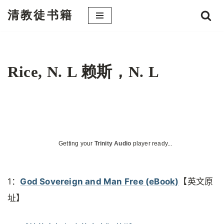
清教徒书籍
跳
至
正
文
Rice, N. L 赖斯，N. L
Getting your
Trinity Audio
player ready...
1：
God Sovereign and Man Free (eBook)
【英文原
址】